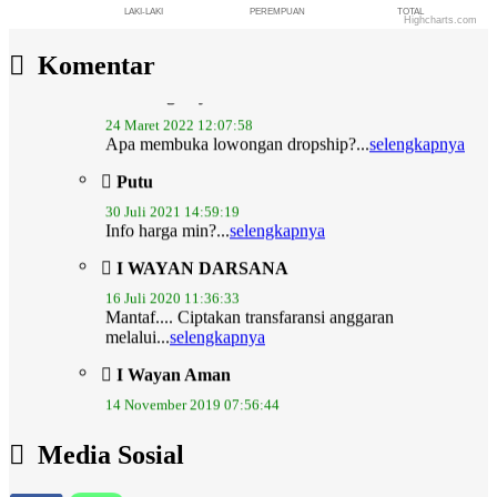
LAKI-LAKI
PEREMPUAN
TOTAL
Highcharts.com
End of interactive chart.
Komentar
Ni nengah yusniati
24 Maret 2022 12:07:58
Apa membuka lowongan dropship?...
selengkapnya
Putu
30 Juli 2021 14:59:19
Info harga min?...
selengkapnya
I WAYAN DARSANA
16 Juli 2020 11:36:33
Mantaf.... Ciptakan transfaransi anggaran
melalui...
selengkapnya
I Wayan Aman
14 November 2019 07:56:44
mohon admin lebih update..dan web ini dirancang
juga...
selengkapnya
Media Sosial