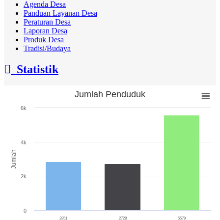
Agenda Desa
Panduan Layanan Desa
Peraturan Desa
Laporan Desa
Produk Desa
Tradisi/Budaya
Statistik
Jumlah Penduduk
Jumlah Penduduk
6k
Bar chart with 3 bars.
The chart has 1 X axis displaying categories.
The chart has 1 Y axis displaying Jumlah. Range: 0 to 6000.
4k
Jumlah
2k
0
2851
2728
5579