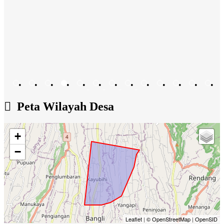
•
•
•
•
•
•
•
•
•
•
•
•
•
•
•
•
•
Peta Wilayah Desa
+
−
Leaflet
|
© OpenStreetMap
|
OpenSID