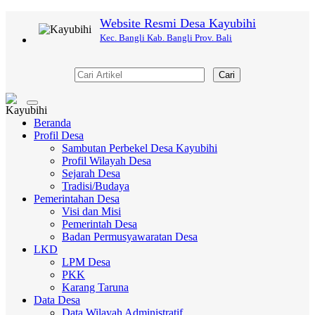
Website Resmi Desa Kayubihi
Kec. Bangli Kab. Bangli Prov. Bali
Cari
Toggle
navigation
Beranda
Profil Desa
Sambutan Perbekel Desa Kayubihi
Profil Wilayah Desa
Sejarah Desa
Tradisi/Budaya
Pemerintahan Desa
Visi dan Misi
Pemerintah Desa
Badan Permusyawaratan Desa
LKD
LPM Desa
PKK
Karang Taruna
Data Desa
Data Wilayah Administratif