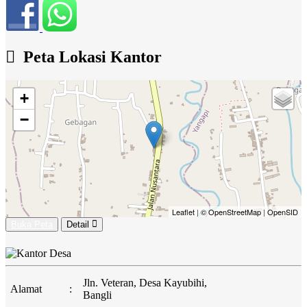
Peta Lokasi Kantor
+
−
Leaflet
|
© OpenStreetMap
|
OpenSID
Buka Peta
Detail
Jln. Veteran, Desa Kayubihi,
Alamat
:
Bangli