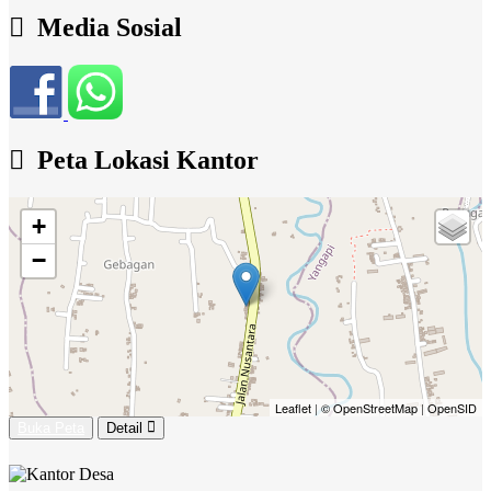
Media Sosial
Peta Lokasi Kantor
+
−
Leaflet
|
© OpenStreetMap
|
OpenSID
Buka Peta
Detail