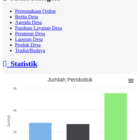
Perpustakaan Online
Berita Desa
Agenda Desa
Panduan Layanan Desa
Peraturan Desa
Laporan Desa
Produk Desa
Tradisi/Budaya
Statistik
Jumlah Penduduk
Jumlah Penduduk
6k
Bar chart with 3 bars.
The chart has 1 X axis displaying categories.
The chart has 1 Y axis displaying Jumlah. Range: 0 to 6000.
4k
Jumlah
2k