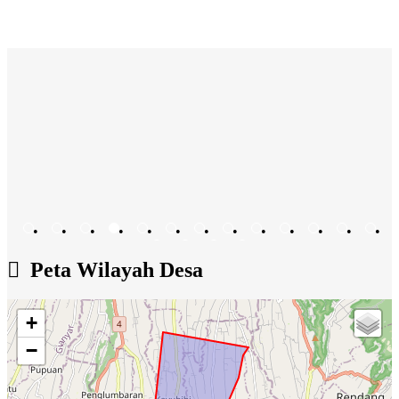
•
•
•
•
•
•
•
•
•
•
•
•
•
•
•
•
•
Peta Wilayah Desa
+
−