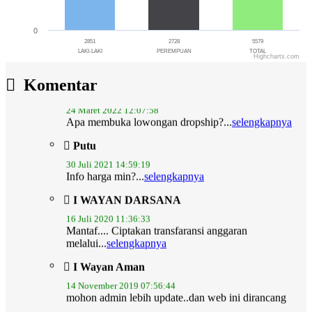
0
2851
2728
5579
LAKI-LAKI
PEREMPUAN
TOTAL
Highcharts.com
End of interactive chart.
Ni nengah yusniati
Komentar
24 Maret 2022 12:07:58
Apa membuka lowongan dropship?...
selengkapnya
Putu
30 Juli 2021 14:59:19
Info harga min?...
selengkapnya
I WAYAN DARSANA
16 Juli 2020 11:36:33
Mantaf.... Ciptakan transfaransi anggaran
melalui...
selengkapnya
I Wayan Aman
14 November 2019 07:56:44
mohon admin lebih update..dan web ini dirancang
juga...
selengkapnya