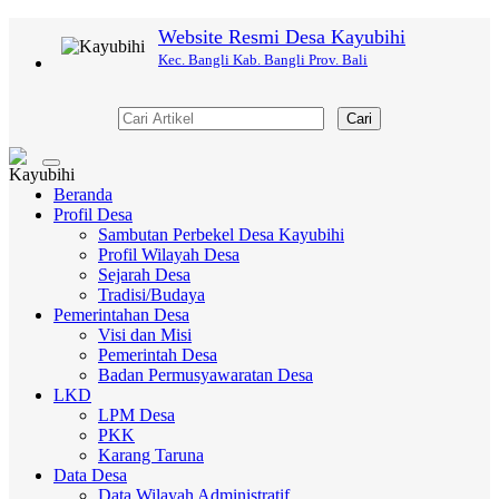
Website Resmi Desa Kayubihi
Kec. Bangli Kab. Bangli Prov. Bali
Cari
Toggle
navigation
Beranda
Profil Desa
Sambutan Perbekel Desa Kayubihi
Profil Wilayah Desa
Sejarah Desa
Tradisi/Budaya
Pemerintahan Desa
Visi dan Misi
Pemerintah Desa
Badan Permusyawaratan Desa
LKD
LPM Desa
PKK
Karang Taruna
Data Desa
Data Wilayah Administratif