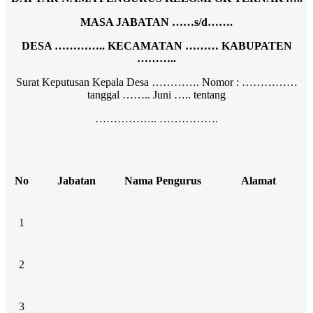
MASA JABATAN ……s/d…….
DESA ………….. KECAMATAN ……… KABUPATEN
………..
Surat Keputusan Kepala Desa …………. Nomor : ……………
tanggal …….. Juni ….. tentang
…………….. …………….
No
Jabatan
Nama Pengurus
Alamat
1
2
3