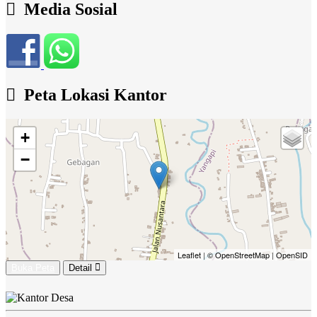
Media Sosial
Peta Lokasi Kantor
+
−
Leaflet
|
© OpenStreetMap
|
OpenSID
Buka Peta
Detail