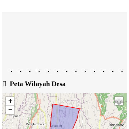
•
•
•
•
•
•
•
•
•
•
•
•
•
•
•
•
•
Peta Wilayah Desa
+
−