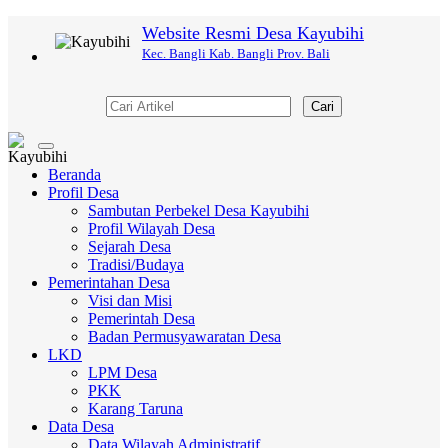
Website Resmi Desa Kayubihi
Kec. Bangli Kab. Bangli Prov. Bali
Cari
Toggle
navigation
Beranda
Profil Desa
Sambutan Perbekel Desa Kayubihi
Profil Wilayah Desa
Sejarah Desa
Tradisi/Budaya
Pemerintahan Desa
Visi dan Misi
Pemerintah Desa
Badan Permusyawaratan Desa
LKD
LPM Desa
PKK
Karang Taruna
Data Desa
Data Wilayah Administratif