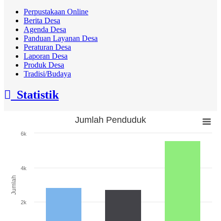
Perpustakaan Online
Berita Desa
Agenda Desa
Panduan Layanan Desa
Peraturan Desa
Laporan Desa
Produk Desa
Tradisi/Budaya
Statistik
Jumlah Penduduk
Jumlah Penduduk
6k
Bar chart with 3 bars.
The chart has 1 X axis displaying categories.
The chart has 1 Y axis displaying Jumlah. Range: 0 to 6000.
4k
Jumlah
2k