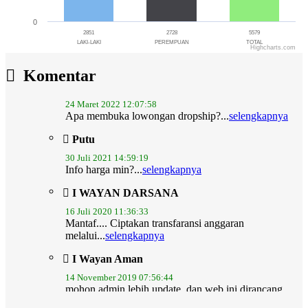
0
2851
2728
5579
LAKI-LAKI
PEREMPUAN
TOTAL
Highcharts.com
End of interactive chart.
Ni nengah yusniati
Komentar
24 Maret 2022 12:07:58
Apa membuka lowongan dropship?...
selengkapnya
Putu
30 Juli 2021 14:59:19
Info harga min?...
selengkapnya
I WAYAN DARSANA
16 Juli 2020 11:36:33
Mantaf.... Ciptakan transfaransi anggaran
melalui...
selengkapnya
I Wayan Aman
14 November 2019 07:56:44
mohon admin lebih update..dan web ini dirancang
juga...
selengkapnya