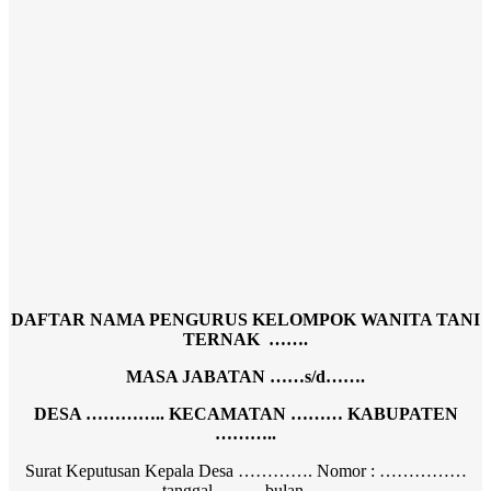
DAFTAR NAMA PENGURUS KELOMPOK WANITA TANI
TERNAK …….
MASA JABATAN ……s/d…….
DESA ………….. KECAMATAN ……… KABUPATEN
………..
Surat Keputusan Kepala Desa …………. Nomor : ……………
tanggal …….. bulan…..