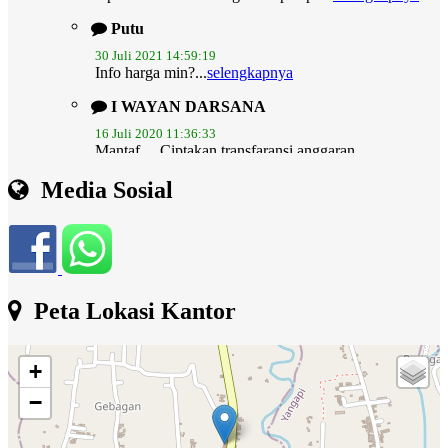
Putu
30 Juli 2021 14:59:19
Info harga min?...
selengkapnya
I WAYAN DARSANA
16 Juli 2020 11:36:33
Mantaf.... Ciptakan transfaransi anggaran
melalui...
selengkapnya
I Wayan Aman
Media Sosial
14 November 2019 07:56:44
mohon admin lebih update..dan web ini dirancang
juga...
selengkapnya
Peta Lokasi Kantor
+
−