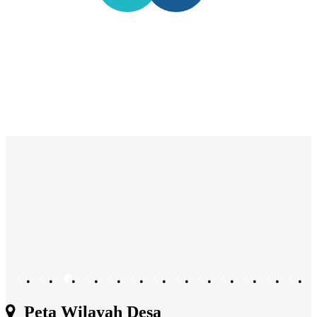
•
•
•
•
•
•
•
•
•
•
•
•
•
•
•
•
•
Peta Wilayah Desa