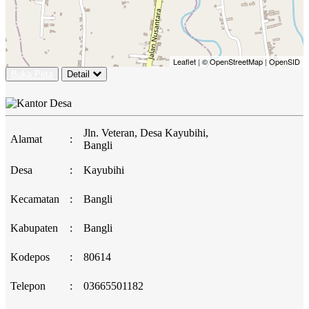
Leaflet
|
© OpenStreetMap
|
OpenSID
Buka Peta
Detail
Jln. Veteran, Desa Kayubihi,
Alamat
:
Bangli
Desa
:
Kayubihi
Kecamatan
:
Bangli
Kabupaten
:
Bangli
Kodepos
:
80614
Telepon
:
03665501182