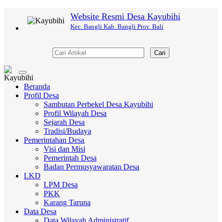
Website Resmi Desa Kayubihi
Kec. Bangli Kab. Bangli Prov. Bali
Cari
Toggle
navigation
Beranda
Profil Desa
Sambutan Perbekel Desa Kayubihi
Profil Wilayah Desa
Sejarah Desa
Tradisi/Budaya
Pemerintahan Desa
Visi dan Misi
Pemerintah Desa
Badan Permusyawaratan Desa
LKD
LPM Desa
PKK
Karang Taruna
Data Desa
Data Wilayah Administratif