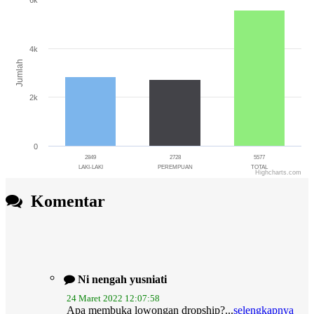
6k
Bar chart with 3 bars.
The chart has 1 X axis displaying categories.
The chart has 1 Y axis displaying Jumlah. Range: 0 to 6000.
4k
Jumlah
2k
0
2849
2728
5577
LAKI-LAKI
PEREMPUAN
TOTAL
Highcharts.com
End of interactive chart.
Komentar
Ni nengah yusniati
24 Maret 2022 12:07:58
Apa membuka lowongan dropship?...
selengkapnya