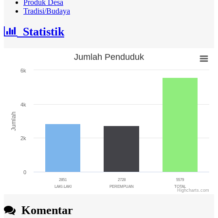
Produk Desa
Tradisi/Budaya
Statistik
Jumlah Penduduk
Jumlah Penduduk
6k
Bar chart with 3 bars.
The chart has 1 X axis displaying categories.
The chart has 1 Y axis displaying Jumlah. Range: 0 to 6000.
4k
Jumlah
2k
0
2851
2728
5579
LAKI-LAKI
PEREMPUAN
TOTAL
Highcharts.com
End of interactive chart.
Komentar