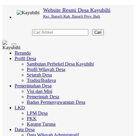
Website Resmi Desa Kayubihi
Kec. Bangli Kab. Bangli Prov. Bali
Cari
Toggle
navigation
Beranda
Profil Desa
Sambutan Perbekel Desa Kayubihi
Profil Wilayah Desa
Sejarah Desa
Tradisi/Budaya
Pemerintahan Desa
Visi dan Misi
Pemerintah Desa
Badan Permusyawaratan Desa
LKD
LPM Desa
PKK
Karang Taruna
Data Desa
Data Wilayah Administratif