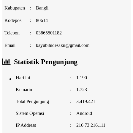
Kabupaten
:
Bangli
Kodepos
:
80614
Telepon
:
03665501182
Email
:
kayubihidesaku@gmail.com
Statistik Pengunjung
Hari ini
:
1.190
Kemarin
:
1.723
Total Pengunjung
:
3.419.421
Sistem Operasi
:
Android
IP Address
:
216.73.216.111