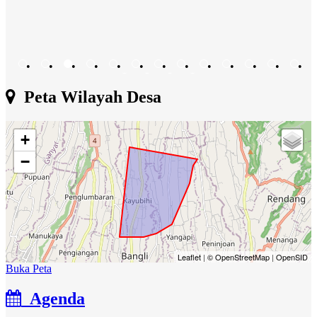
•
•
•
•
•
•
•
•
•
•
•
•
•
•
•
•
•
Peta Wilayah Desa
+
−
Leaflet
|
© OpenStreetMap
|
OpenSID
Buka Peta
Agenda