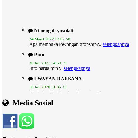
Ni nengah yusniati
24 Maret 2022 12:07:58
Apa membuka lowongan dropship?...
selengkapnya
Putu
30 Juli 2021 14:59:19
Info harga min?...
selengkapnya
I WAYAN DARSANA
16 Juli 2020 11:36:33
Mantaf.... Ciptakan transfaransi anggaran
melalui...
selengkapnya
I Wayan Aman
Media Sosial
14 November 2019 07:56:44
mohon admin lebih update..dan web ini dirancang
juga...
selengkapnya