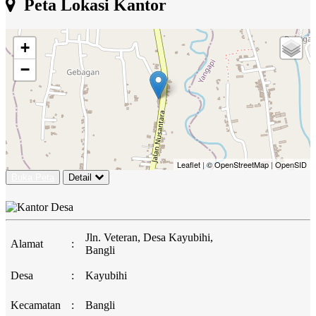
Peta Lokasi Kantor
+
−
Leaflet
|
© OpenStreetMap
|
OpenSID
Buka Peta
Detail
Jln. Veteran, Desa Kayubihi,
Alamat
:
Bangli
Desa
:
Kayubihi
Kecamatan
:
Bangli