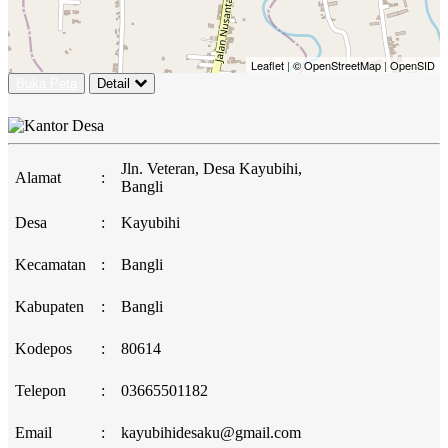
Leaflet
|
© OpenStreetMap
|
OpenSID
Buka Peta
Detail
Jln. Veteran, Desa Kayubihi,
Alamat
:
Bangli
Desa
:
Kayubihi
Kecamatan
:
Bangli
Kabupaten
:
Bangli
Kodepos
:
80614
Telepon
:
03665501182
Email
:
kayubihidesaku@gmail.com