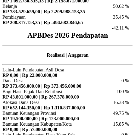
RP 1.092.730.535,33 | Rp 2.158.671.000,00
Belanja
50.62 %
RP 783.529.659,00 | Rp 2.209.988.153,35
Pembiayaan
35.45 %
RP 208.317.153,35 | Rp -494.682.846,65
-42.11 %
APBDes 2026 Pendapatan
Realisasi | Anggaran
Lain-Lain Pendapatan Asli Desa
RP 0,00 | Rp 22.000.000,00
Dana Desa
0 %
RP 373.456.000,00 | Rp 373.456.000,00
Bagi Hasil Pajak Dan Retribusi
100 %
RP 43.801.000,00 | Rp 267.378.000,00
Alokasi Dana Desa
16.38 %
RP 652.144.350,00 | Rp 1.310.837.000,00
Bantuan Keuangan Provinsi
49.75 %
RP 19.500.000,00 | Rp 123.000.000,00
Bantuan Keuangan Kabupaten/Kota
15.85 %
RP 0,00 | Rp 57.000.000,00
Lain-Lain Pendapatan Desa Yang Sah
0 %