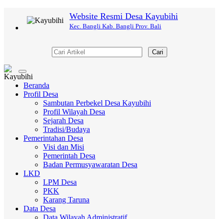
Website Resmi Desa Kayubihi
Kec. Bangli Kab. Bangli Prov. Bali
Cari
Toggle
navigation
Beranda
Profil Desa
Sambutan Perbekel Desa Kayubihi
Profil Wilayah Desa
Sejarah Desa
Tradisi/Budaya
Pemerintahan Desa
Visi dan Misi
Pemerintah Desa
Badan Permusyawaratan Desa
LKD
LPM Desa
PKK
Karang Taruna
Data Desa
Data Wilayah Administratif