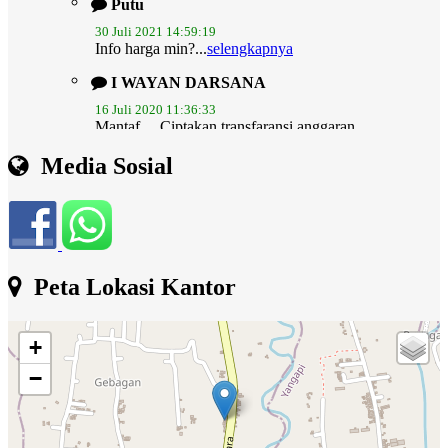
30 Juli 2021 14:59:19
Info harga min?...
selengkapnya
I WAYAN DARSANA
16 Juli 2020 11:36:33
Mantaf.... Ciptakan transfaransi anggaran
melalui...
selengkapnya
I Wayan Aman
Media Sosial
14 November 2019 07:56:44
mohon admin lebih update..dan web ini dirancang
juga...
selengkapnya
Peta Lokasi Kantor
+
−