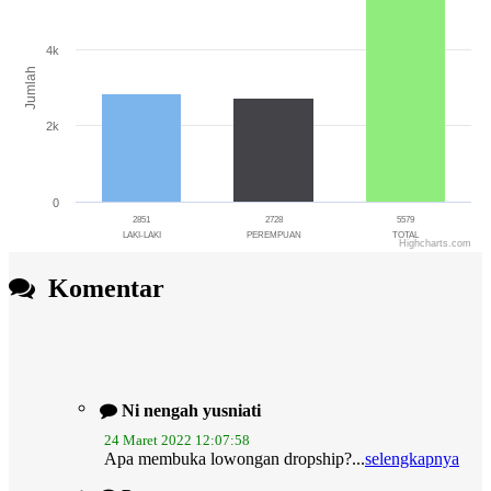
The chart has 1 X axis displaying categories.
The chart has 1 Y axis displaying Jumlah. Range: 0 to 6000.
4k
Jumlah
2k
0
2851
2728
5579
LAKI-LAKI
PEREMPUAN
TOTAL
Highcharts.com
End of interactive chart.
Komentar
Ni nengah yusniati
24 Maret 2022 12:07:58
Apa membuka lowongan dropship?...
selengkapnya
Putu