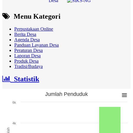
Menu Kategori
Perpustakaan Online
Berita Desa
Agenda Desa
Panduan Layanan Desa
Peraturan Desa
Laporan Desa
Produk Desa
Tradisi/Budaya
Statistik
Jumlah Penduduk
Jumlah Penduduk
6k
Bar chart with 3 bars.
The chart has 1 X axis displaying categories.
The chart has 1 Y axis displaying Jumlah. Range: 0 to 6000.
4k