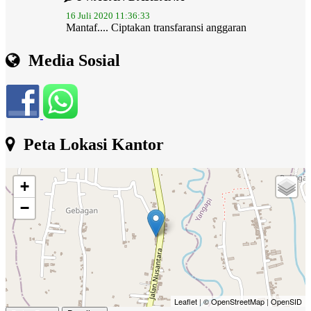
Mantaf.... Ciptakan transfaransi anggaran
melalui...
selengkapnya
I Wayan Aman
Media Sosial
14 November 2019 07:56:44
mohon admin lebih update..dan web ini dirancang
juga...
selengkapnya
Peta Lokasi Kantor
+
−
Leaflet
|
© OpenStreetMap
|
OpenSID