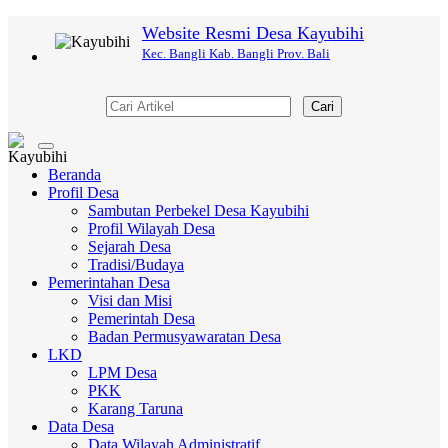
Website Resmi Desa Kayubihi
Kec. Bangli Kab. Bangli Prov. Bali
Cari
Toggle
navigation
Beranda
Profil Desa
Sambutan Perbekel Desa Kayubihi
Profil Wilayah Desa
Sejarah Desa
Tradisi/Budaya
Pemerintahan Desa
Visi dan Misi
Pemerintah Desa
Badan Permusyawaratan Desa
LKD
LPM Desa
PKK
Karang Taruna
Data Desa
Data Wilayah Administratif