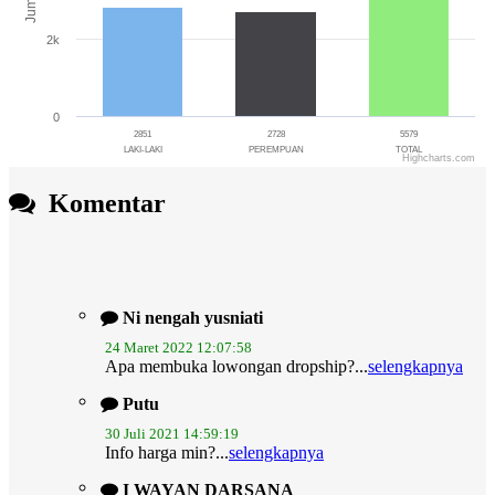
Jumlah
2k
0
2851
2728
5579
LAKI-LAKI
PEREMPUAN
TOTAL
Highcharts.com
End of interactive chart.
Komentar
Ni nengah yusniati
24 Maret 2022 12:07:58
Apa membuka lowongan dropship?...
selengkapnya
Putu
30 Juli 2021 14:59:19
Info harga min?...
selengkapnya
I WAYAN DARSANA
16 Juli 2020 11:36:33