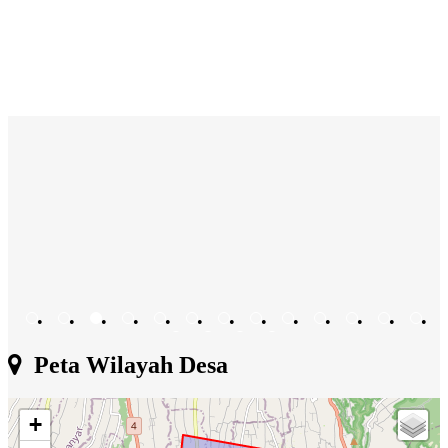
•
•
•
•
•
•
•
•
•
•
•
•
•
•
•
•
•
Peta Wilayah Desa
+