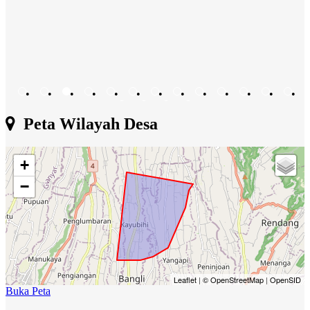
•
•
•
•
•
•
•
•
•
•
•
•
•
•
•
•
•
Peta Wilayah Desa
+
−
Leaflet
|
© OpenStreetMap
|
OpenSID
Buka Peta