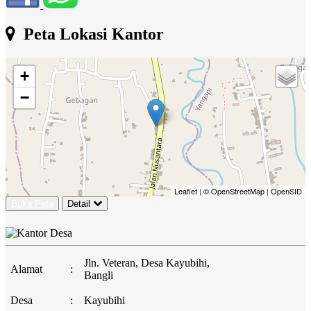
Peta Lokasi Kantor
+
−
Leaflet
|
© OpenStreetMap
|
OpenSID
Buka Peta
Detail
Jln. Veteran, Desa Kayubihi,
Alamat
:
Bangli
Desa
:
Kayubihi