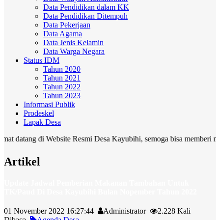
Data Pendidikan dalam KK
Data Pendidikan Ditempuh
Data Pekerjaan
Data Agama
Data Jenis Kelamin
Data Warga Negara
Status IDM
Tahun 2020
Tahun 2021
Tahun 2022
Tahun 2023
Informasi Publik
Prodeskel
Lapak Desa
ang di Website Resmi Desa Kayubihi, semoga bisa memberi manfaat ba
Artikel
Update Jadwal Pemberian Makanan Tambahan Untuk
TK/Paud Di Desa Kayubihi Bulan Nopember Tahun 2022
01 November 2022 16:27:44
Administrator
2.228 Kali
Dibaca
Agenda Desa