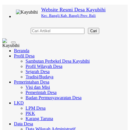
Website Resmi Desa Kayubihi
Kec. Bangli Kab. Bangli Prov. Bali
Cari
Toggle
navigation
Beranda
Profil Desa
Sambutan Perbekel Desa Kayubihi
Profil Wilayah Desa
Sejarah Desa
Tradisi/Budaya
Pemerintahan Desa
Visi dan Misi
Pemerintah Desa
Badan Permusyawaratan Desa
LKD
LPM Desa
PKK
Karang Taruna
Data Desa
Data Wilayah Administratif