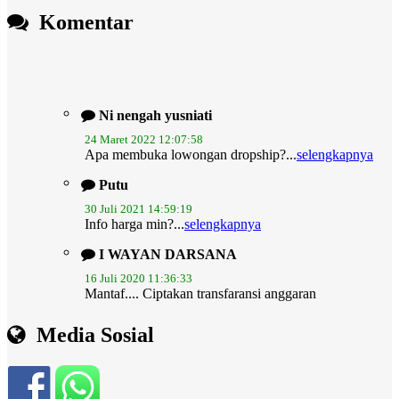
Komentar
Ni nengah yusniati
24 Maret 2022 12:07:58
Apa membuka lowongan dropship?...
selengkapnya
Putu
30 Juli 2021 14:59:19
Info harga min?...
selengkapnya
I WAYAN DARSANA
16 Juli 2020 11:36:33
Mantaf.... Ciptakan transfaransi anggaran
melalui...
selengkapnya
I Wayan Aman
Media Sosial
14 November 2019 07:56:44
mohon admin lebih update..dan web ini dirancang
juga...
selengkapnya