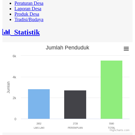
Peraturan Desa
Laporan Desa
Produk Desa
Tradisi/Budaya
Statistik
Jumlah Penduduk
Jumlah Penduduk
6k
Bar chart with 3 bars.
The chart has 1 X axis displaying categories.
The chart has 1 Y axis displaying Jumlah. Range: 0 to 6000.
4k
Jumlah
2k
0
2852
2728
5580
LAKI-LAKI
PEREMPUAN
TOTAL
Highcharts.com
End of interactive chart.